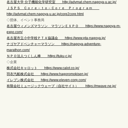
名古屋大学 分子機能化学研究室 http://advmat.chem.nagoya-u.ac.jp/
ＪＳＰＳ Ｃｏｒｅ－ｔｏ－Ｃｏｒｅ Ｐｒｏｇｒａｍ
http://advmat.chem.nagoya-u.ac.jp/core2core.html
◇団体、イベント事務局
名古屋ウィメンズマラソン マラソンＥＸＰＯ https://www.nagoya-m-
expo.com/
名古屋市立小中学校ＰＴＡ協議会 https://www.pta-nagoya.jp/
ナゴヤアドベンチャーマラソン https://nagoya-adventure-
marathon.com/
ＮＰＯ法人つくしん棒 https://tuku-c.jp/
◇企業
株式会社キャロット https://www.calot.co.jp/
羽衣汽船株式会社 https://www.hagoromokisen.jp/
イレブン株式会社 https://www.eleven-corp.com/
有限会社ミュージックウェーブ（自社サイト） https://mwave.ne.jp/