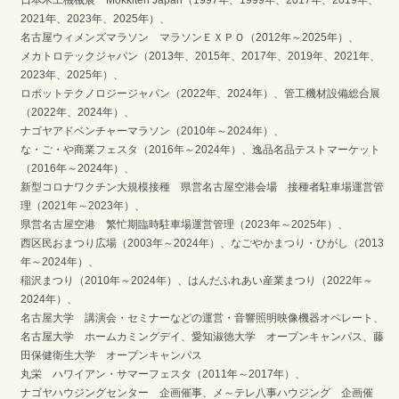
日本木工機械展 Mokkiten Japan（1997年、1999年、2017年、2019年、
2021年、2023年、2025年）、
名古屋ウィメンズマラソン マラソンＥＸＰＯ（2012年～2025年）、
メカトロテックジャパン（2013年、2015年、2017年、2019年、2021年、
2023年、2025年）、
ロボットテクノロジージャパン（2022年、2024年）、管工機材設備総合展
（2022年、2024年）、
ナゴヤアドベンチャーマラソン（2010年～2024年）、
な・ご・や商業フェスタ（2016年～2024年）、逸品名品テストマーケット
（2016年～2024年）、
新型コロナワクチン大規模接種 県営名古屋空港会場 接種者駐車場運営管
理（2021年～2023年）、
県営名古屋空港 繁忙期臨時駐車場運営管理（2023年～2025年）、
西区民おまつり広場（2003年～2024年）、なごやかまつり・ひがし（2013
年～2024年）、
稲沢まつり（2010年～2024年）、はんだふれあい産業まつり（2022年～
2024年）、
名古屋大学 講演会・セミナーなどの運営・音響照明映像機器オペレート、
名古屋大学 ホームカミングデイ、愛知淑徳大学 オープンキャンパス、藤
田保健衛生大学 オープンキャンパス
丸栄 ハワイアン・サマーフェスタ（2011年～2017年）、
ナゴヤハウジングセンター 企画催事、メ～テレ八事ハウジング 企画催