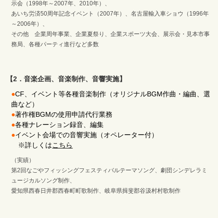
示会（1998年～2007年、2010年）、
あいち労済50周年記念イベント（2007年）、名古屋輸入車ショウ（1996年
～2006年）、
その他 企業周年事業、企業夏祭り、企業スポーツ大会、展示会・見本市事
務局、各種パーティ進行など多数
【2．音楽企画、音楽制作、音響実施】
●
CF、イベント等各種音楽制作（オリジナルBGM作曲・編曲、選
曲など）
●
著作権BGMの使用申請代行業務
●
各種ナレーション録音、編集
●
イベント会場での音響実施（オペレーター付）
※詳しくは
こちら
（実績）
第2回なごやフィッシングフェスティバルテーマソング、劇団シンデレラミ
ュージカルソング制作、
愛知県西春日井郡西春町町歌制作、岐阜県揖斐郡谷汲村村歌制作