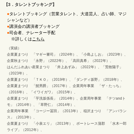
【3．タレントブッキング】
●
タレントブッキング（営業タレント、大道芸人、占い師、マジ
シャンなど）
●
講演会の講演者ブッキング
●
司会者、ナレーター手配
※詳しくは
こちら
（実績）
企業夏まつり 「マギー審司」（2024年）、「小島よしお」（2023年）、
企業秋まつり 「永野」（2022年）、「高田真希」（2022年）、
はんだふれあい産業まつり 「井上あずみ」（2022年）、「荒牧陽子」
（2023年）、
企業夏まつり 「ＴＫＯ」（2019年）、「ダンディ坂野」（2018年）、
企業夏まつり 「髭男爵」（2017年）、企業周年事業 「ザ・たっち」
（2016年）、「イワイガワ」（2015年）、
企業夏まつり 「芋洗坂係長」（2014年）、企業周年事業 「テツandト
モ」（2014年）、「草野仁」（2014年）、
企業周年事業 「コージー冨田」（2013年）、稲沢まつり 「アンバラン
ス」（2013年）、
企業夏まつり 「小泉エリ」（2013年）、ボートレース蒲郡 「水木一郎
ライブ」（2012年）、