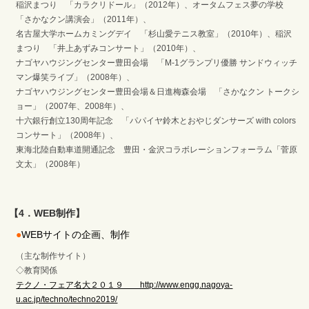
稲沢まつり 「カラクリドール」（2012年）、オータムフェス夢の学校
「さかなクン講演会」（2011年）、
名古屋大学ホームカミングデイ 「杉山愛テニス教室」（2010年）、稲沢
まつり 「井上あずみコンサート」（2010年）、
ナゴヤハウジングセンター豊田会場 「M-1グランプリ優勝 サンドウィッチ
マン爆笑ライブ」（2008年）、
ナゴヤハウジングセンター豊田会場＆日進梅森会場 「さかなクン トークシ
ョー」（2007年、2008年）、
十六銀行創立130周年記念 「パパイヤ鈴木とおやじダンサーズ with colors
コンサート」（2008年）、
東海北陸自動車道開通記念 豊田・金沢コラボレーションフォーラム「菅原
文太」（2008年）
【4．WEB制作】
●
WEBサイトの企画、制作
（主な制作サイト）
◇教育関係
テクノ・フェア名大２０１９ http://www.engg.nagoya-
u.ac.jp/techno/techno2019/