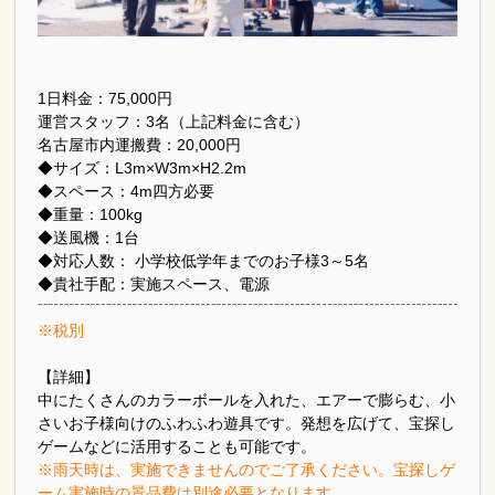
1日料金：75,000円
運営スタッフ：3名（上記料金に含む）
名古屋市内運搬費：20,000円
◆サイズ：L3m×W3m×H2.2m
◆スペース：4m四方必要
◆重量：100kg
◆送風機：1台
◆対応人数： 小学校低学年までのお子様3～5名
◆貴社手配：実施スペース、電源
※税別
【詳細】
中にたくさんのカラーボールを入れた、エアーで膨らむ、小
さいお子様向けのふわふわ遊具です。発想を広げて、宝探し
ゲームなどに活用することも可能です。
※雨天時は、実施できませんのでご了承ください。宝探しゲ
ーム実施時の景品費は別途必要となります。